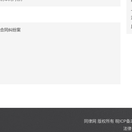
合同纠纷案
同律网
版权所有
皖ICP备2
法律