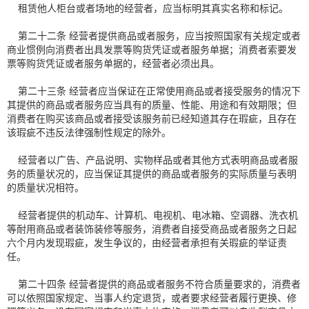
租赁他人柜台或者场地的经营者，应当标明其真实名称和标记。
第二十二条 经营者提供商品或者服务，应当按照国家有关规定或者
商业惯例向消费者出具发票等购货凭证或者服务单据；消费者索要发
票等购货凭证或者服务单据的，经营者必须出具。
第二十三条 经营者应当保证在正常使用商品或者接受服务的情况下
其提供的商品或者服务应当具有的质量、性能、用途和有效期限；但
消费者在购买该商品或者接受该服务前已经知道其存在瑕疵，且存在
该瑕疵不违反法律强制性规定的除外。
经营者以广告、产品说明、实物样品或者其他方式表明商品或者服
务的质量状况的，应当保证其提供的商品或者服务的实际质量与表明
的质量状况相符。
经营者提供的机动车、计算机、电视机、电冰箱、空调器、洗衣机
等耐用商品或者装饰装修等服务，消费者自接受商品或者服务之日起
六个月内发现瑕疵，发生争议的，由经营者承担有关瑕疵的举证责
任。
第二十四条 经营者提供的商品或者服务不符合质量要求的，消费者
可以依照国家规定、当事人约定退货，或者要求经营者履行更换、修