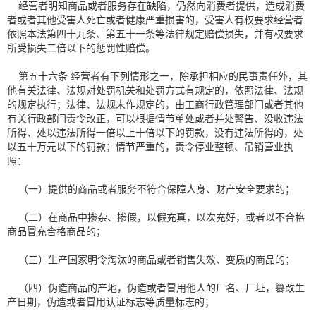
经营者明知商品或者服务存在缺陷，仍然向消费者提供，造成消费
者或者其他受害人死亡或者健康严重损害的，受害人有权要求经营者
依照本法第四十九条、第五十一条等法律规定赔偿损失，并有权要求
所受损失二倍以下的惩罚性赔偿。
第五十六条 经营者有下列情形之一，除承担相应的民事责任外，其
他有关法律、法规对处罚机关和处罚方式有规定的，依照法律、法规
的规定执行；法律、法规未作规定的，由工商行政管理部门或者其他
有关行政部门责令改正，可以根据情节单处或者并处警告、没收违法
所得、处以违法所得一倍以上十倍以下的罚款，没有违法所得的，处
以五十万元以下的罚款；情节严重的，责令停业整顿、吊销营业执
照：
（一）提供的商品或者服务不符合保障人身、财产安全要求的；
（二）在商品中掺杂、掺假，以假充真，以次充好，或者以不合格
商品冒充合格商品的；
（三）生产国家明令淘汰的商品或者销售失效、变质的商品的；
（四）伪造商品的产地，伪造或者冒用他人的厂名、厂址，篡改生
产日期，伪造或者冒用认证标志等质量标志的；