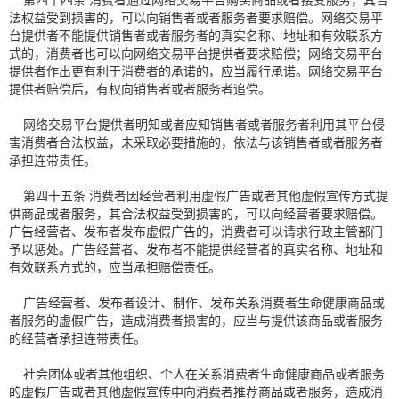
第四十四条 消费者通过网络交易平台购买商品或者接受服务，其合
法权益受到损害的，可以向销售者或者服务者要求赔偿。网络交易平
台提供者不能提供销售者或者服务者的真实名称、地址和有效联系方
式的，消费者也可以向网络交易平台提供者要求赔偿；网络交易平台
提供者作出更有利于消费者的承诺的，应当履行承诺。网络交易平台
提供者赔偿后，有权向销售者或者服务者追偿。
网络交易平台提供者明知或者应知销售者或者服务者利用其平台侵
害消费者合法权益，未采取必要措施的，依法与该销售者或者服务者
承担连带责任。
第四十五条 消费者因经营者利用虚假广告或者其他虚假宣传方式提
供商品或者服务，其合法权益受到损害的，可以向经营者要求赔偿。
广告经营者、发布者发布虚假广告的，消费者可以请求行政主管部门
予以惩处。广告经营者、发布者不能提供经营者的真实名称、地址和
有效联系方式的，应当承担赔偿责任。
广告经营者、发布者设计、制作、发布关系消费者生命健康商品或
者服务的虚假广告，造成消费者损害的，应当与提供该商品或者服务
的经营者承担连带责任。
社会团体或者其他组织、个人在关系消费者生命健康商品或者服务
的虚假广告或者其他虚假宣传中向消费者推荐商品或者服务，造成消