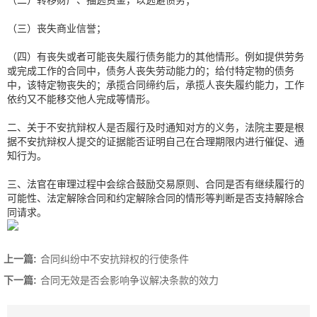
（二）转移财产、抽逃资金，以逃避债务；
（三）丧失商业信誉；
（四）有丧失或者可能丧失履行债务能力的其他情形。例如提供劳务
或完成工作的合同中，债务人丧失劳动能力的；给付特定物的债务
中，该特定物丧失的；承揽合同缔约后，承揽人丧失履约能力，工作
依约又不能移交他人完成等情形。
二、关于不安抗辩权人是否履行及时通知对方的义务，法院主要是根
据不安抗辩权人提交的证据能否证明自己在合理期限内进行催促、通
知行为。
三、法官在审理过程中会综合鼓励交易原则、合同是否有继续履行的
可能性、法定解除合同和约定解除合同的情形等判断是否支持解除合
同请求。
上一篇:
合同纠纷中不安抗辩权的行使条件
下一篇:
合同无效是否会影响争议解决条款的效力