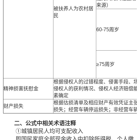
来源）
被扶养人为农村居
民
60-75周岁
≥75周岁
根据侵权人的过错程度、侵害手段、场
精神损害抚慰金
侵权人的获利情况、侵权人经济赔偿能
素确定
根据估损清单及相应财产有效凭证主张
财产损失
损失；经营车辆停运损失；非经营车辆
二、公式中相关术语注释
①城镇居民人均可支配收入
即国民家庭全部现金收入中扣除所得税、个人缴