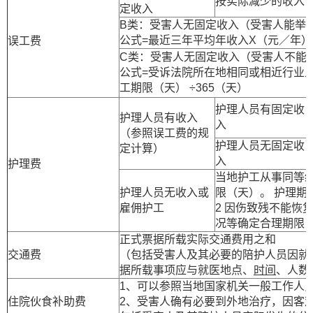
按实际减少的收入
定收入
B类：受害人无固定收入（受害人能举
公式=最近三年平均年收入X（元／年）×
误工费
C类：受害人无固定收入（受害人不能
公式=受诉法院所在地相同或相近行业
工期限（天） ÷365（天）
护理人员有固定收
护理人员有收入
入
（参照误工费的规
护理人员无固定收
定计算）
入
护理费
当地护工从事同等
护理人员无收入或
限（天）。 护理期
雇佣护工
2 因伤致残不能恢
况等确定合理期限
正式票据所载实际交通费用之和
交通费
（包括受害人及其必要的陪护人员因就
据所载事项应与就医地点、
时间
、人数
1、可以参照当地国家机关一般工作人
住院伙食补助费
2、受害人确有必要到外地治疗，因客