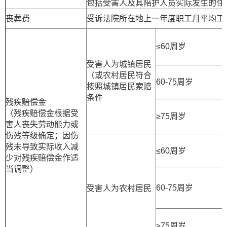
包括受害人及其陪护人员实际发生的住
丧葬费
受诉法院所在地上一年度职工月平均工
≤60周岁
受害人为城镇居民
（或农村居民符合
60-75周岁
按照城镇居民索赔
条件
残疾赔偿金
（残疾赔偿金根据受
≥75周岁
害人丧失劳动能力或
伤残等级确定；因伤
残未导致实际收入减
≤60周岁
少对残疾赔偿金作适
当调整）
60-75周岁
受害人为农村居民
≥75周岁